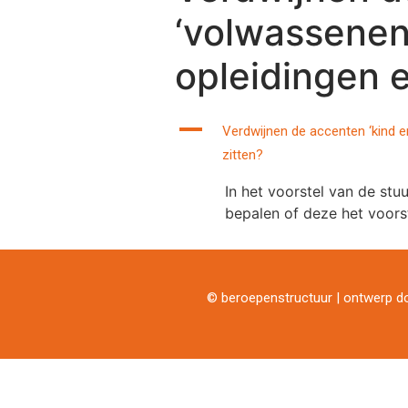
‘volwassenen 
opleidingen e
A
Verdwijnen de accenten ‘kind en
zitten?
In het voorstel van de st
bepalen of deze het voors
© beroepenstructuur | ontwerp 