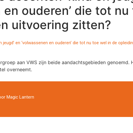
en ouderen’ die tot nu 
n uitvoering zitten?
 jeugd’ en ‘volwassenen en ouderen’ die tot nu toe wel in de opleidi
uurgroep aan VWS zijn beide aandachtsgebieden genoemd. H
tel overneemt.
door
Magic Lantern